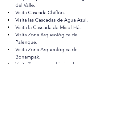
del Valle.
Visita Cascada Chiflón.
Visita las Cascadas de Agua Azul.
Visita la Cascada de Misol-Há.
Visita Zona Arqueológica de 
Palenque.
Visita Zona Arqueológica de 
Bonampak.
Visita Zona arqueológica de 
Yaxchilán.
Traslado de llegada (aeropuerto) / 
Traslado de salida (aeropuerto)
Tour en lancha compartida en el 
Río Grijalva.
Tour en lancha compartida en el 
Río Usumacinta.
5 noches de alojamiento en hotel 
de San Cristóbal de Las Casas de 