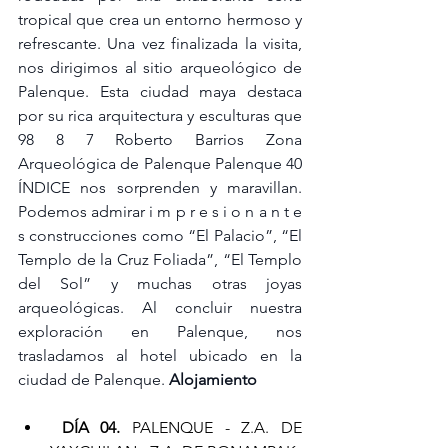
tropical que crea un entorno hermoso y 
refrescante. Una vez finalizada la visita, 
nos dirigimos al sitio arqueológico de 
Palenque. Esta ciudad maya destaca 
por su rica arquitectura y esculturas que 
98 8 7 Roberto Barrios Zona 
Arqueológica de Palenque Palenque 40 
ÍNDICE nos sorprenden y maravillan. 
Podemos admirar i m p r e s i o n a n t e 
s construcciones como “El Palacio”, “El 
Templo de la Cruz Foliada”, “El Templo 
del Sol” y muchas otras joyas 
arqueológicas. Al concluir nuestra 
exploración en Palenque, nos 
trasladamos al hotel ubicado en la 
ciudad de Palenque.
 Alojamiento
DÍA 04.
 PALENQUE - Z.A. DE 