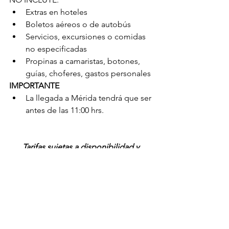
Extras en hoteles
Boletos aéreos o de autobús
Servicios, excursiones o comidas 
no especificadas
Propinas a camaristas, botones, 
guías, choferes, gastos personales
IMPORTANTE
La llegada a Mérida tendrá que ser 
antes de las 11:00 hrs.
Tarifas sujetas a disponibilidad y 
cambios sin previo aviso.
Aplica suplemento en temporada alta: 
Semana Santa, Pascua, Verano, 
Navidad, Fin de año, puentes y días 
festivos.