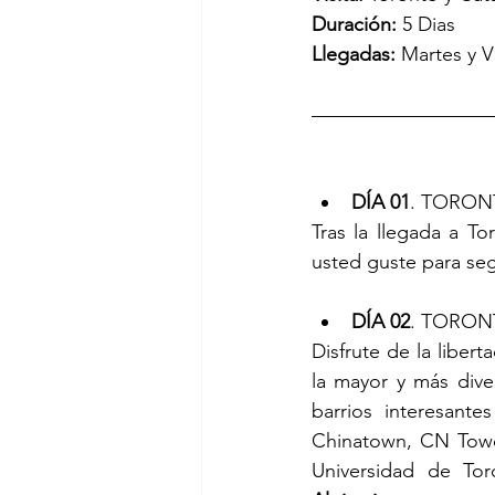
Duración:
 5 Dias
Llegadas:
 Martes y V
DÍA 01
. TORO
Tras la llegada a To
usted guste para seg
DÍA 02
. TORO
Disfrute de la libert
la mayor y más dive
barrios interesant
Chinatown, CN Tower