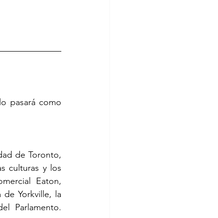
 lo pasará como 
udad de Toronto, 
 culturas y los 
mercial Eaton, 
e Yorkville, la 
Universidad de Toronto, Centro Roger´s, Harbourfront y los edificios del Parlamento. 