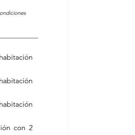
condiciones 
abitación 
abitación 
abitación 
ión con 2 