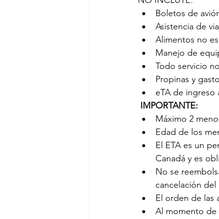
NO INCLUYE:
Boletos de avión
Asistencia de vi
Alimentos no es
Manejo de equip
Todo servicio no
Propinas y gast
eTA de ingreso
 IMPORTANTE:
Máximo 2 menore
Edad de los men
El ETA es un pe
Canadá y es obli
No se reembolsar
cancelación del
El orden de las
Al momento de su