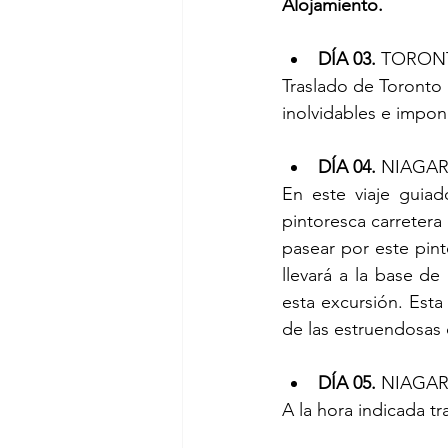
Alojamiento.
DÍA 03.
 TORON
Traslado de Toronto 
inolvidables e impon
DÍA 04. 
NIAGA
En este viaje guiad
pintoresca carretera
pasear por este pin
llevará a la base de
esta excursión. Esta
de las estruendosas 
DÍA 05. 
NIAGAR
A la hora indicada t