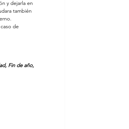
n y dejarla en 
yudara también 
terno.
 caso de 
d, Fin de año, 