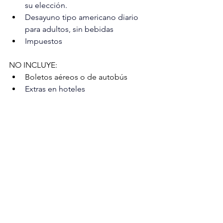
su elección.
Desayuno tipo americano diario 
para adultos, sin bebidas
Impuestos
NO INCLUYE:
Boletos aéreos o de autobús
Extras en hoteles
Servicios, excursiones o comidas 
no especificadas
Propinas a camaristas, botones, 
guías, choferes, gastos personales.
IMPORTANTE
La llegada a Tuxtla Gutiérrez debe 
ser antes de las 13:00 hrs. y la 
salida dentro de los horarios que 
se menciona dentro del itinerario, 
de lo contrario aplica suplemento.