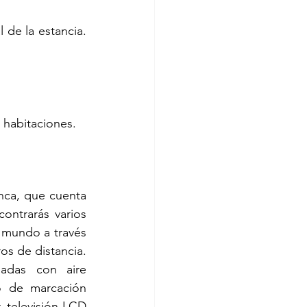
 de la estancia. 
 habitaciones. 
nca, que cuenta 
ntrarás varios 
 mundo a través 
s de distancia. 
adas con aire 
o de marcación 
 televisión LCD 