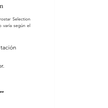
ún
ostar Selection 
o varía según el 
itación 
r.
**