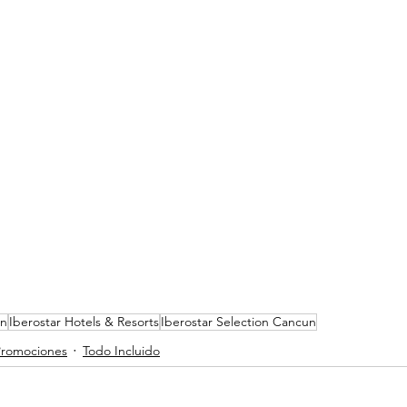
n
Iberostar Hotels & Resorts
Iberostar Selection Cancun
Promociones
Todo Incluido