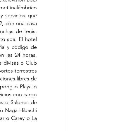
net inalámbrico 
 servicios que 
, con una casa 
chas de tenis, 
o spa. El hotel 
ia y código de 
n las 24 horas. 
 divisas o Club 
tes terrestres 
iones libres de 
pong o Playa o 
vicios con cargo 
s o Salones de 
 o Naga Hibachi 
r o Carey o La 