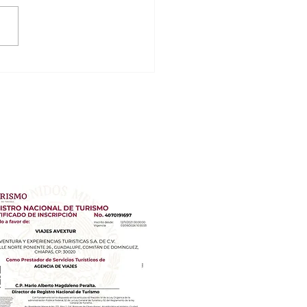
star Selection Coral Level,
ún, México