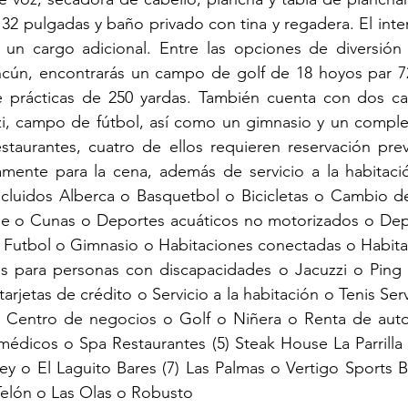
 32 pulgadas y baño privado con tina y regadera. El inter
 un cargo adicional. Entre las opciones de diversión y
ncún, encontrarás un campo de golf de 18 hoyos par 72
prácticas de 250 yardas. También cuenta con dos can
zzi, campo de fútbol, así como un gimnasio y un complet
staurantes, cuatro de ellos requieren reservación prev
camente para la cena, además de servicio a la habitació
incluidos Alberca o Basquetbol o Bicicletas o Cambio de
e o Cunas o Deportes acuáticos no motorizados o Depor
 Futbol o Gimnasio o Habitaciones conectadas o Habitac
 para personas con discapacidades o Jacuzzi o Ping 
rjetas de crédito o Servicio a la habitación o Tenis Ser
 Centro de negocios o Golf o Niñera o Renta de auto
médicos o Spa Restaurantes (5) Steak House La Parrilla
 o El Laguito Bares (7) Las Palmas o Vertigo Sports Ba
Telón o Las Olas o Robusto