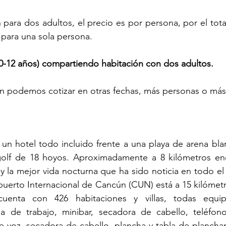
para dos adultos, el precio es por persona, por el total
 para una sola persona.
-12 años) compartiendo habitación con dos adultos.
én podemos cotizar en otras fechas, más personas o más
un hotel todo incluido frente a una playa de arena bla
lf de 18 hoyos. Aproximadamente a 8 kilómetros enco
y la mejor vida nocturna que ha sido noticia en todo el
puerto Internacional de Cancún (CUN) está a 15 kilómetro
cuenta con 426 habitaciones y villas, todas equip
a de trabajo, minibar, secadora de cabello, teléfon
 voz, secadora de cabello, plancha y tabla de planchar,