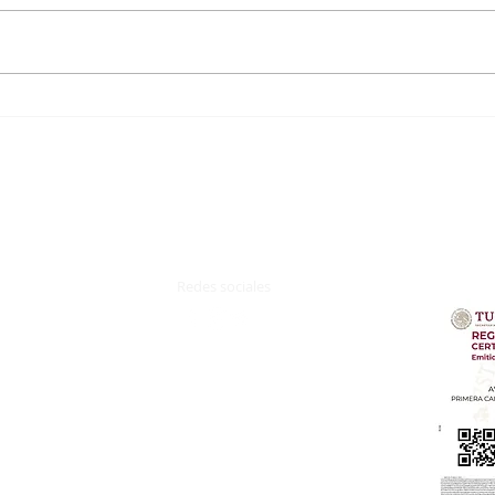
Iberostar Selection Paraiso Maya
Ibero
Suites, Riviera Maya, México
Canc
Redes sociales
z.
Terminos y Condiciones
Aviso de Privacidad​