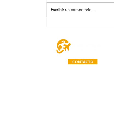
Escribir un comentario...
Iberostar Selection Paraiso Lindo,
Riviera Maya, México
CONTACTO
TELÉFONO: (963) 110 71 67
Primera Calle Norte Poniente 26
C.P. 30020. Comitán de Domíngue
Chiapas. México.