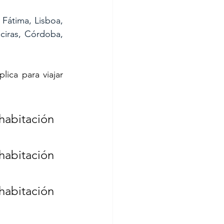
 Fátima, Lisboa, 
ciras, Córdoba, 
ica para viajar 
habitación 
habitación 
abitación 