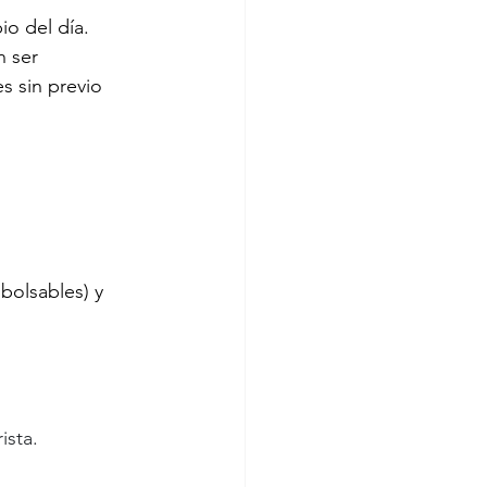
o del día.
n ser 
s sin previo 
olsables) y 
ista.