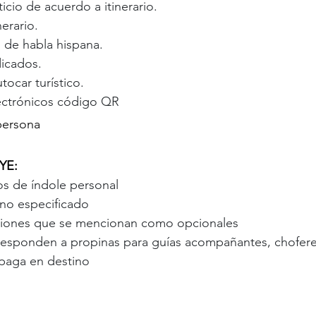
cio de acuerdo a itinerario.
nerario.
 de habla hispana.
dicados.
tocar turístico.
ctrónicos código QR
persona
YE:
os de índole personal
 no especificado
siones que se mencionan como opcionales
esponden a propinas para guías acompañantes, choferes
 paga en destino