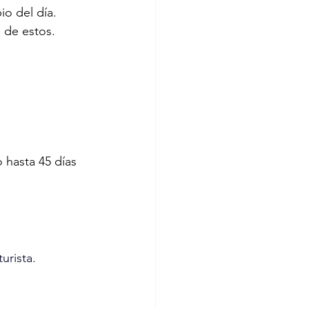
o del día.
 de estos.
hasta 45 días 
urista.