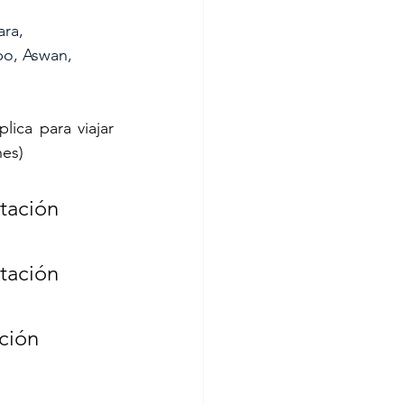
ra, 
bo, Aswan, 
ica para viajar 
hes)
tación 
tación 
ción 