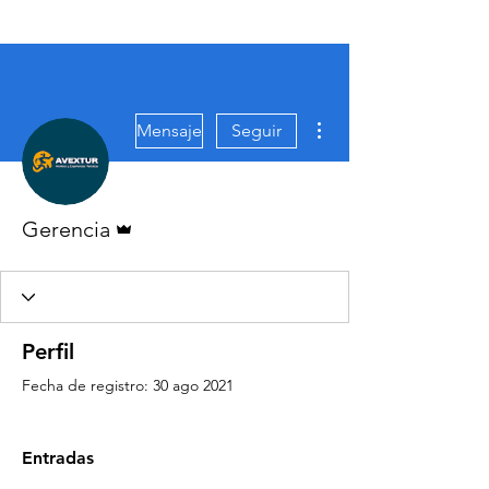
Más acciones
Mensaje
Seguir
Administrador
Gerencia
Perfil
Fecha de registro: 30 ago 2021
VIAJES 2027
Entradas