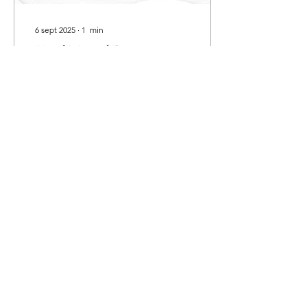
6 sept 2025
∙
1
min
Hotel Marival Distinct
Residences & Spa
Hotel todo incluido con
hasta ¡2 MENORES
GRATIS!
2
0
CONTACTO