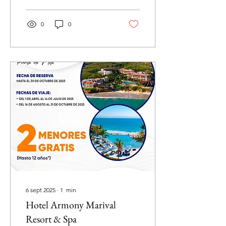
0
0
6 sept 2025
∙
1
min
Hotel Armony Marival
Resort & Spa