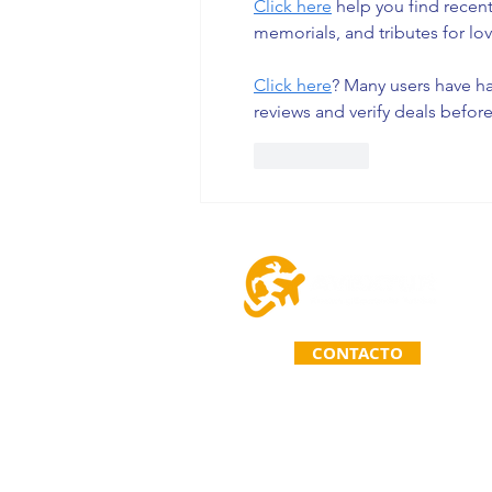
Click here
 help you find recen
memorials, and tributes for lov
Click here
? Many users have ha
reviews and verify deals befor
Me gusta
CONTACTO
TELÉFONO: (963) 110 71 67
Primera Calle Norte Poniente 26