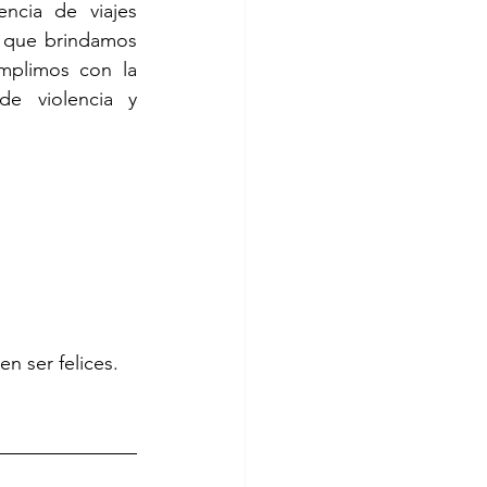
cia de viajes 
s que brindamos 
plimos con la 
e violencia y 
n ser felices. 