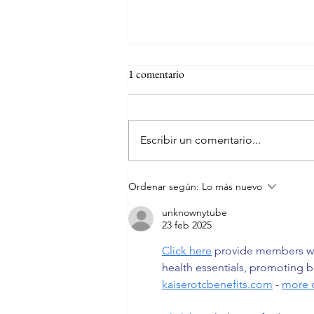
1 comentario
Escribir un comentario...
Agencia inscrita en el Registro
Ordenar según:
Lo más nuevo
Nacional de Turismo
unknownytube
23 feb 2025
Click here
 provide members wi
health essentials, promoting b
kaiserotcbenefits.com
 - 
more d