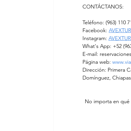
CONTÁCTANOS:
Teléfono: (963) 110 7
Facebook: 
AVEXTUR 
Instagram: 
AVEXTUR 
What's App: +52 (963
E-mail: reservacion
Página web: 
www.via
Dirección: Primera C
Domínguez, Chiapas
 No importa en qué ciudad te encuentres, puedes reservar tu próximo viaje con nosotros... 