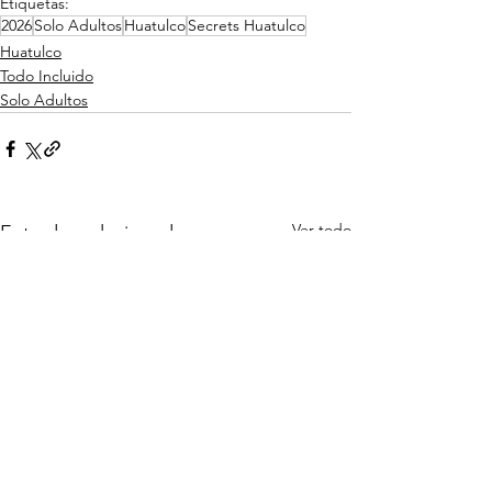
Etiquetas:
2026
Solo Adultos
Huatulco
Secrets Huatulco
Huatulco
Todo Incluido
Solo Adultos
Ver todo
Entradas relacionadas