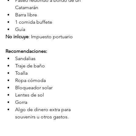
Paseo redondo a bordo de un 
Catamarán
Barra libre
1 comida buffete
Guía
No inlcuye
: Impuesto portuario
Recomendaciones:
Sandalias
Traje de baño
Toalla
Ropa cómoda
Bloqueador solar
Lentes de sol
Gorra
Algo de dinero extra para 
souvenirs u otros gastos.