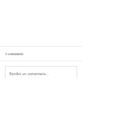
1 comentario
Escribir un comentario...
Lo más nuevo
TOUR Chichen Itzá + Cenote y
Valladolid
unknownytube
23 feb 2025
Click here
 provide members with discounts 