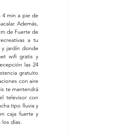
 4 min a pie de 
calar. Además, 
 km de Fuerte de 
creativas a tu 
 y jardín donde 
 wifi gratis y 
ecepción las 24 
tencia gratuito 
ciones con aire 
tis te mantendrá 
 televisor con 
ha tipo lluvia y 
n caja fuerte y 
 los días.