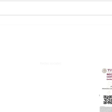
Ocean Riviera Paradise, Riviera
Hotel
Maya, México
Mujer
Redes sociales
z.
Terminos y Condiciones
Aviso de Privacidad​