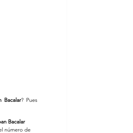
n Bacalar
? Pues 
an Bacalar 
 el número de 