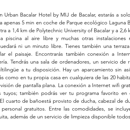
en Urban Bacalar Hotel by MIJ de Bacalar, estarás a solo
 a apenas 5 min en coche de Parque ecológico Laguna Ba
ra a 1,4 km de Polytechnic University of Bacalar y a 2,6
 piscina al aire libre y muchas otras instalaciones re
quedará ni un minuto libre. Tienes también una terraza
ar el paisaje. Encontrarás también conexión a Internet
ería. Tendrás una sala de ordenadores, un servicio de r
tilingüe a tu disposición. Hay un aparcamiento sin asis
rás como en tu propia casa en cualquiera de las 20 habita
isión de pantalla plana. La conexión a Internet wifi gra
 tuyos; también podrás ver tu programa favorito en el
 El cuarto de bañoestá provisto de ducha, cabezal de duc
 personal gratuitos. Entre las comodidades, se incluye
uita, además de un servicio de limpieza disponible todos