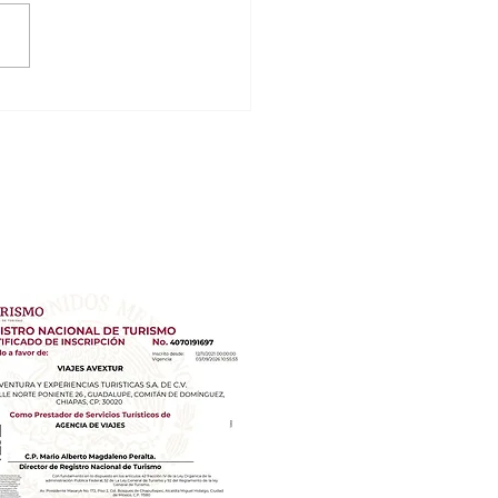
 Majestic Elegance Costa
es