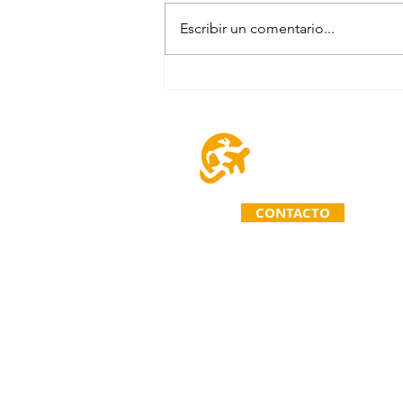
Escribir un comentario...
Promoción viaja en verano 2026 |
Hotel Secrets Huatulco Resort &
Spa - Adults Only
CONTACTO
TELÉFONO: (963) 110 71 67
Primera Calle Norte Poniente 26
C.P. 30020. Comitán de Domíngue
Chiapas. México.