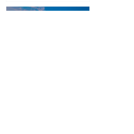
PQT Tailandia:
Naturaleza, Cultura y
Playa
17 días / 14 noches desde $2,897 USD
por persona saliendo de Ciudad de
México