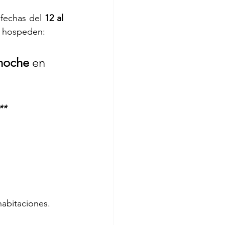
 fechas del
 12 al 
e hospeden:
 noche
 en 
**
habitaciones.