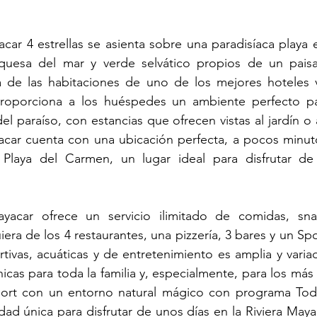
acar 4 estrellas se asienta sobre una paradisíaca playa 
rquesa del mar y verde selvático propios de un paisa
 de las habitaciones de uno de los mejores hoteles v
roporciona a los huéspedes un ambiente perfecto pa
el paraíso, con estancias que ofrecen vistas al jardín o
yacar cuenta con una ubicación perfecta, a pocos minut
Playa del Carmen, un lugar ideal para disfrutar de
ayacar ofrece un servicio ilimitado de comidas, sna
era de los 4 restaurantes, una pizzería, 3 bares y un Spor
tivas, acuáticas y de entretenimiento es amplia y vari
nicas para toda la familia y, especialmente, para los más
sort con un entorno natural mágico con programa Todo
dad única para disfrutar de unos días en la Riviera Maya 