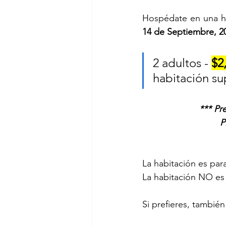
Hospédate en una h
14 de Septiembre, 20
2 adultos - 
$2
habitación su
*** Pr
P
La habitación es par
La habitación NO es
Si prefieres, tambié