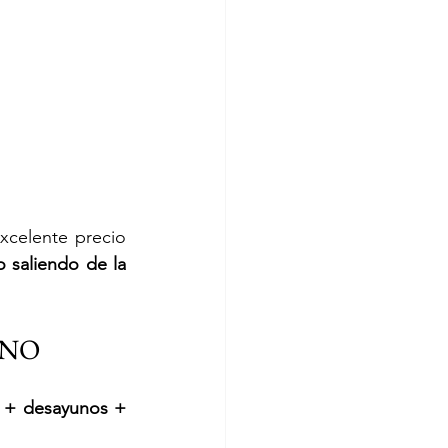
celente precio 
saliendo de la 
ANO
 + desayunos + 