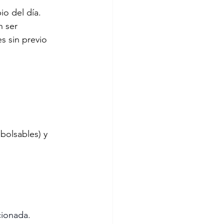
o del día.
n ser 
s sin previo 
olsables) y 
cionada.