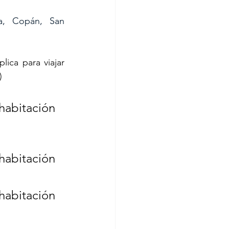
a, Copán, San 
ica para viajar 
)
habitación 
habitación 
abitación 