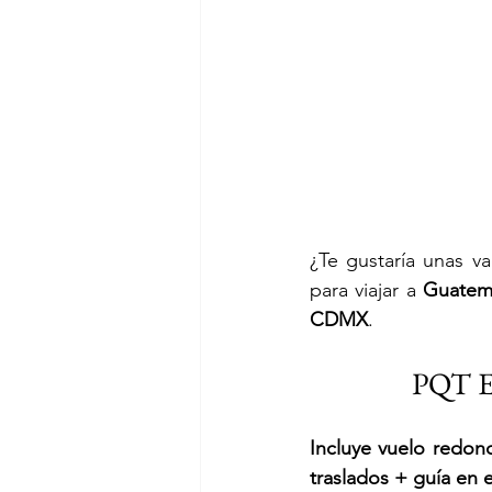
¿Te gustaría unas v
para viajar a 
Guatema
CDMX
.
 PQT
Incluye vuelo redon
traslados + guía en 