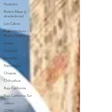
Huatulco
Riviera Maya (y
alrededores)
Los Cabos
Puerto Vallarta /
Riviera Nayarit
Ixtapa
Cozumel
Mazatlán
Nacionales
Chiapas
Chihuahua
Baja California
Baja California Sur
Jalisco
CDMX