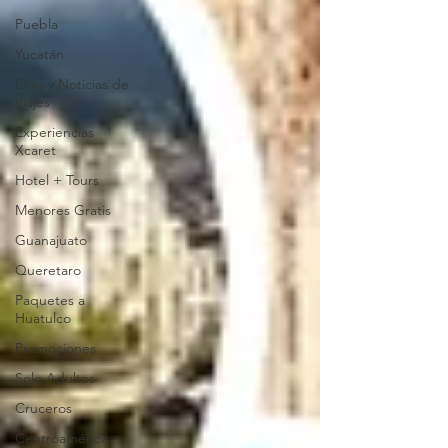
Puebla
Yucatán
Blog y Noticias de
Viajes
Experiencias
Xcaret
Hotel + Tours
Menores Gratis
Guanajuato
Queretaro
Paquetes a
Huatulco
Promociones
Solo Adultos
Cruceros
Centroamérica