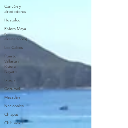
Cancún y
alrededores
Huatulco
Riviera Maya
(y
alrededores)
Los Cabos
Puerto
Vallarta /
Riviera
Nayarit
Ixtapa
Cozumel
Mazatlán
Nacionales
Chiapas
Chihuahua