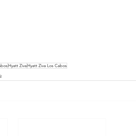
abos
Hyatt Ziva
Hyatt Ziva Los Cabos
o