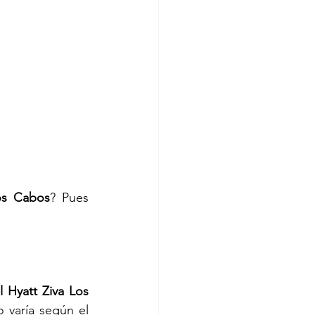
Los Cabos
? Pues 
l Hyatt Ziva Los 
o varía según el 