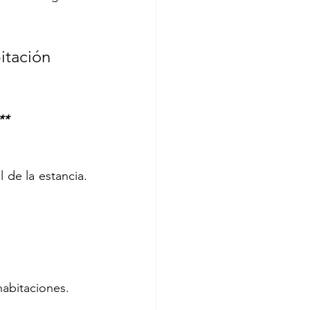
itación 
**
 de la estancia. 
habitaciones.