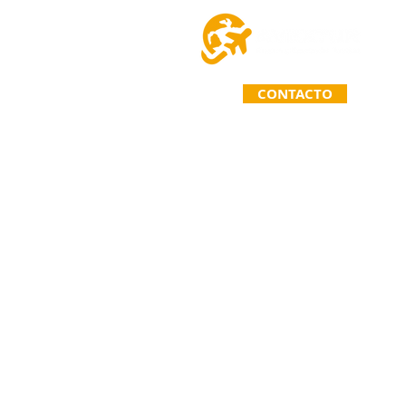
CONTACTO
TELÉFONO: (963) 110 71 67
Primera Calle Norte Poniente 26
C.P. 30020. Comitán de Domíngue
Chiapas. México.