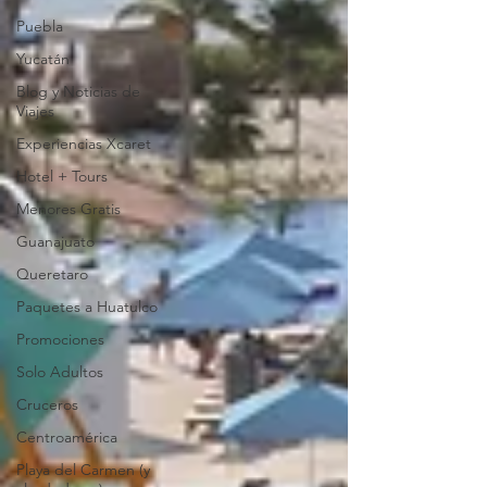
Puebla
Yucatán
Blog y Noticias de
Viajes
Experiencias Xcaret
Hotel + Tours
Menores Gratis
Guanajuato
Queretaro
Paquetes a Huatulco
Promociones
Solo Adultos
Cruceros
Centroamérica
Playa del Carmen (y