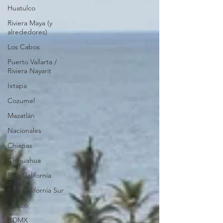
Huatulco
Riviera Maya (y
alrededores)
Los Cabos
Puerto Vallarta /
Riviera Nayarit
Ixtapa
Cozumel
Mazatlán
Nacionales
Chiapas
Chihuahua
Baja California
Baja California Sur
Jalisco
CDMX