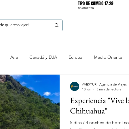
TIPO DE CAMBIO 17.29
05/08/2026
DESTINOS
Asia
Canadá y EUA
Europa
Medio Oriente
ancún y alrededores
Huatulco
Riviera Maya (y alrededore
AVEXTUR - Agencia de Viajes
18 jun
3 min de lectura
Experiencia "Vive l
Ixtapa
Cozumel
Mazatlán
Nacionales
Chi
Chihuahua"
5 días / 4 noches de hotel 
ia Sur
Jalisco
CDMX
Puebla
Yucatán
Blo