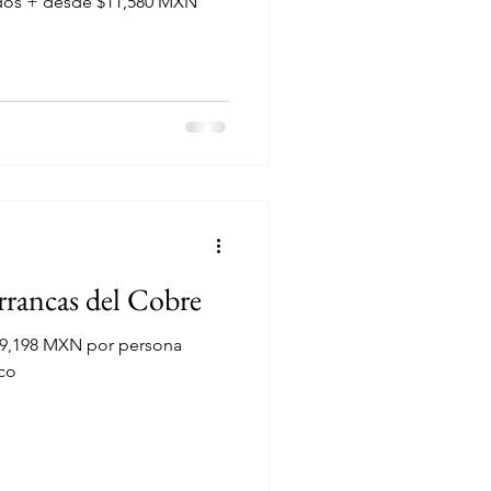
ados + desde $11,580 MXN
rrancas del Cobre
19,198 MXN por persona
co