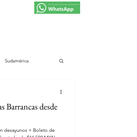
VIAJES 2027
PROMOCIONES
CONTACTO
Sudamérica
s)
Los Cabos
as Barrancas desde
apas
Chihuahua
con desayunos + Boleto de
g y Noticias de Viajes