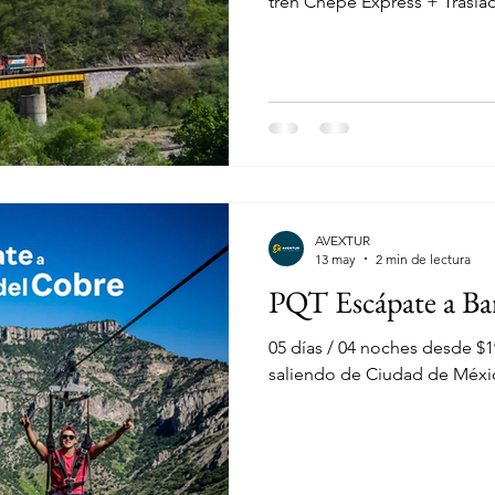
tren Chepe Express + Trasl
Tours
Menores Gratis
Guanajuato
AVEXTUR
13 may
2 min de lectura
PQT Escápate a Ba
05 días / 04 noches desde $
saliendo de Ciudad de Méxi