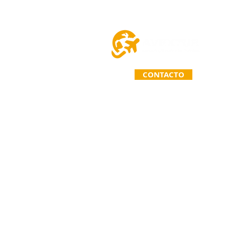
CONTACTO
TELÉFONO: (963) 110 71 67
Primera Calle Norte Poniente 26
C.P. 30020. Comitán de Domíngue
Chiapas. México.