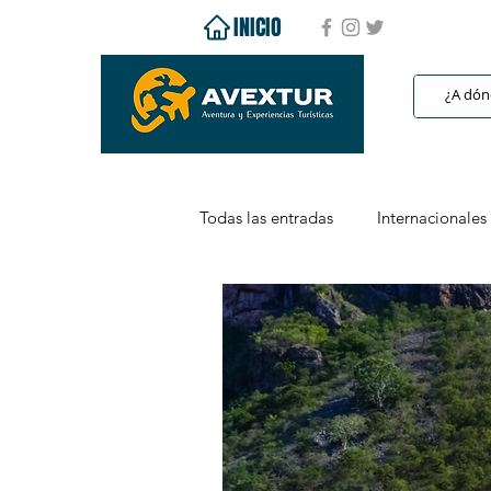
INICIO
Todas las entradas
Internacionales
Caribe
Todo Incluido
C
Puerto Vallarta / Riviera Nayarit
Baja California
Baja Californ