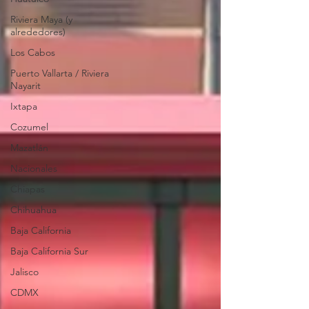
Riviera Maya (y
alrededores)
Los Cabos
Puerto Vallarta / Riviera
Nayarit
Ixtapa
Cozumel
Mazatlán
Nacionales
Chiapas
Chihuahua
Baja California
Baja California Sur
Jalisco
CDMX