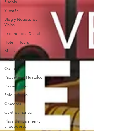
Puebla
Yucatán
Blog y Noticias de
Viajes
Experiencias Xcaret
Hotel + Tours
Menores Gratis
Guanajuato
Queretaro
Paquetes a Huatulco
Promociones
Solo Adultos
Cruceros
Centroamérica
Playa del Carmen (y
alrededores)