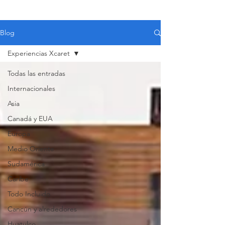
Blog
Experiencias Xcaret
Todas las entradas
Internacionales
Asia
Canadá y EUA
Europa
Medio Oriente
Sudamérica
Caribe
Todo Incluido
VIAJES 2027
Cancún y alrededores
Huatulco