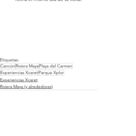
Etiquetas:
Cancún
Riviera Maya
Playa del Carmen
Experiencias Xcaret
Parque Xplor
Experiencias Xcaret
Riviera Maya (y alrededores)
Ver todo
Entradas relacionadas