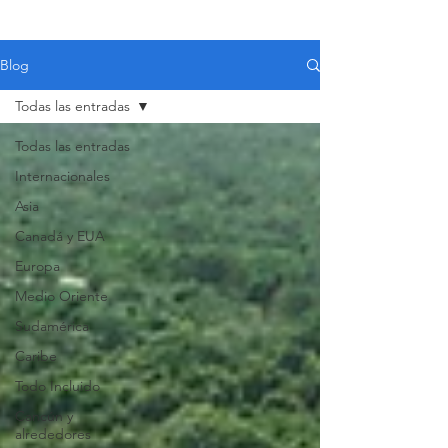
Blog
Todas las entradas
Todas las entradas
Internacionales
Asia
Canadá y EUA
Europa
Medio Oriente
Sudamérica
Caribe
Todo Incluido
VIAJES 2027
Cancún y
alrededores