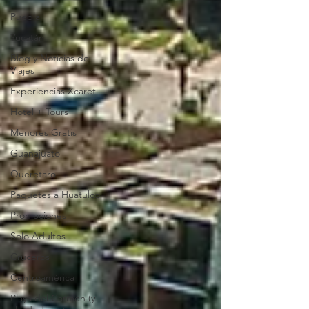
Puebla
Yucatán
Blog y Noticias de
Viajes
Experiencias Xcaret
Hotel + Tours
Menores Gratis
Guanajuato
Queretaro
Paquetes a Huatulco
Promociones
Solo Adultos
Cruceros
Centroamérica
Playa del Carmen (y