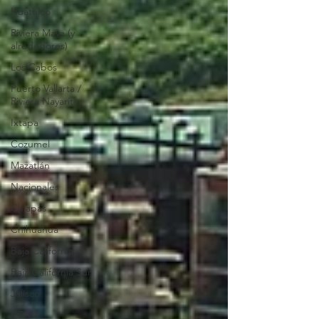
Huatulco
Riviera Maya (y
alrededores)
Los Cabos
Puerto Vallarta /
Riviera Nayarit
Ixtapa
Cozumel
Mazatlán
Nacionales
Chiapas
Chihuahua
Baja California
Baja California Sur
Jalisco
CDMX