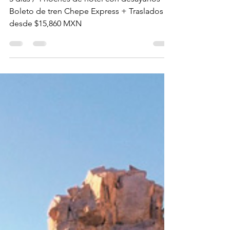
Barrancas con Mazatlán"
5 días / 4 noches de hotel con desayunos +
Boleto de tren Chepe Express + Traslados +
desde $15,860 MXN