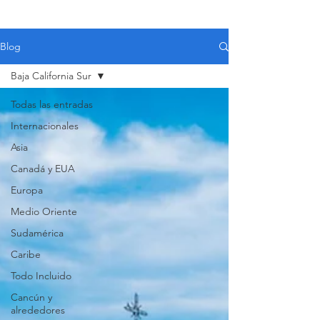
Blog
Baja California Sur
Todas las entradas
Internacionales
Asia
Canadá y EUA
Europa
Medio Oriente
Sudamérica
Caribe
Todo Incluido
VIAJES 2027
Cancún y
alrededores