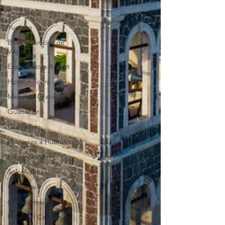
Puebla
Yucatán
Blog y Noticias de
Viajes
Experiencias Xcaret
Hotel + Tours
Menores Gratis
Guanajuato
Queretaro
Paquetes a Huatulco
Promociones
Solo Adultos
Cruceros
Centroamérica
Playa del Carmen (y