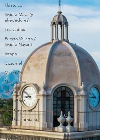
Huatulco
Riviera Maya (y
alrededores)
Los Cabos
Puerto Vallarta /
Riviera Nayarit
Ixtapa
Cozumel
Mazatlán
Nacionales
Chiapas
Chihuahua
Baja California
Baja California Sur
Jalisco
CDMX