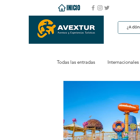
INICIO
Todas las entradas
Internacionales
Caribe
Todo Incluido
C
Puerto Vallarta / Riviera Nayarit
Baja California
Baja Californ