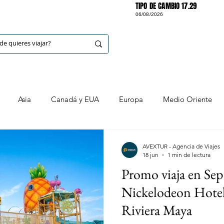
TIPO DE CAMBIO 17.29
06/08/2026
DESTINOS
Asia
Canadá y EUA
Europa
Medio Oriente
ancún y alrededores
Huatulco
Riviera Maya (y alrededore
AVEXTUR - Agencia de Viajes
18 jun
1 min de lectura
Promo viaja en Sep
Ixtapa
Cozumel
Mazatlán
Nacionales
Chi
Nickelodeon Hotel
Riviera Maya
ia Sur
Jalisco
CDMX
Puebla
Yucatán
Blo