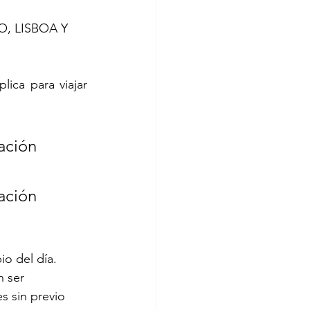
, LISBOA Y 
ica para viajar 
ación 
ación 
o del día.
n ser 
s sin previo 