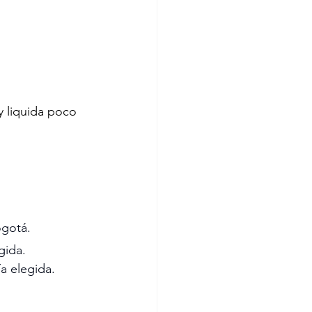
 liquida poco 
ogotá.
gida.
a elegida.