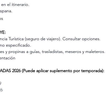
 en el itinerario.
ispana.
os
YE:
encia Turística (seguro de viajero). Consultar opciones.
 no especificado.
s y propinas a guías, trasladistas, meseros y maleteros.
entación
S 2026 (Puede aplicar suplemento por temporada):
9
26