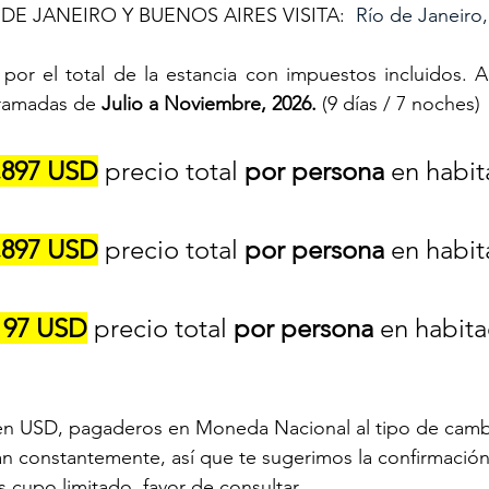
E JANEIRO Y BUENOS AIRES VISITA: 
Río de Janeiro
por el total de la estancia con impuestos incluidos. Apl
ramadas de 
Julio a Noviembre, 2026.
 (9 días / 7 noches)
,897 USD
 precio total 
por persona
 en habit
,897 USD
 precio total 
por persona
 en habit
197 USD
 precio total 
por persona
 en habita
 en USD, pagaderos en Moneda Nacional al tipo de cambi
n constantemente, así que te sugerimos la confirmación
s cupo limitado, favor de consultar.