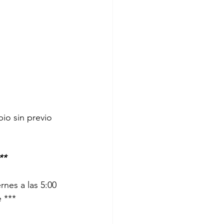
bio sin previo 
**
nes a las 5:00 
 ***