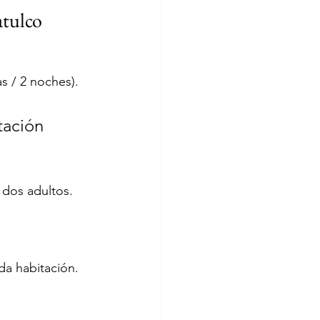
tulco
as / 2 noches).
tación 
 dos adultos. 
a habitación. 