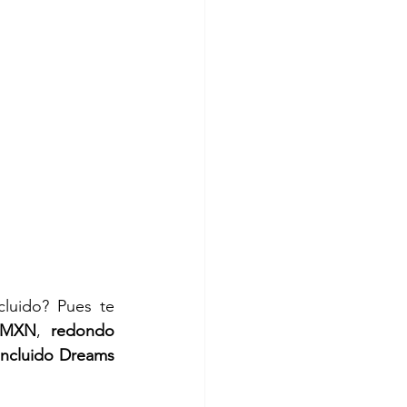
luido? Pues te 
0 MXN
, 
redondo 
incluido Dreams 