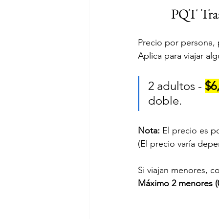
PQT Tras
Precio por persona, p
Aplica para viajar a
2 adultos - 
$6
doble. 
Nota:
 El precio es p
(El precio varía dep
Si viajan menores, c
Máximo 2 menores (0