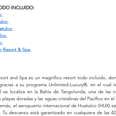
ODO INCLUIDO:
o 
ulco
atulco
lco
o
o Resort & Spa 
ort and Spa es un magnífico resort todo incluido, dond
 gracias a su programa Unlimited-Luxury®, en el cual t
el se localiza en la Bahía de Tangolunda, una de las n
s playas doradas y las aguas cristalinas del Pacífico en el
más, el aeropuerto internacional de Huatulco (HUX) se 
. Tu descanso está garantizado en cualquiera de las 421