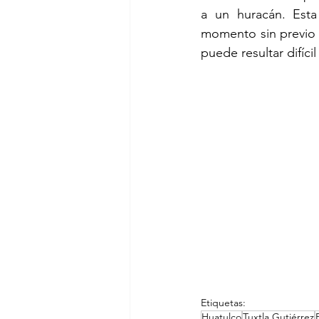
a un huracán. Esta
momento sin previo a
puede resultar difíc
Etiquetas:
Huatulco
Tuxtla Gutiérrez