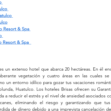
o 
ulco
atulco
ulco
o Resort & Spa
o
o Resort & Spa 
es un extenso hotel que abarca 20 hectáreas. En él enc
uberante vegetación y cuatro áreas en las cuales se d
mo un entorno idílico para gozar tus vacaciones romántic
olunda, Huatulco. Los hoteles Brisas ofrecen su Garant
a a reducir el estrés y el nivel de ansiedad asociados co
anes, eliminando el riesgo y garantizando que tus 
rdida de dinero debido a una imprevista cancelación de 