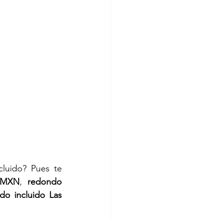
luido? Pues te 
0 MXN
, 
redondo 
do incluido Las 