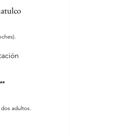
uatulco
noches).
tación  
**
 dos adultos. 