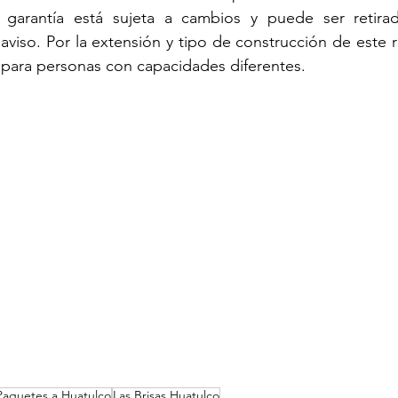
 garantía está sujeta a cambios y puede ser retirad
viso. Por la extensión y tipo de construcción de este re
il para personas con capacidades diferentes.
Paquetes a Huatulco
Las Brisas Huatulco