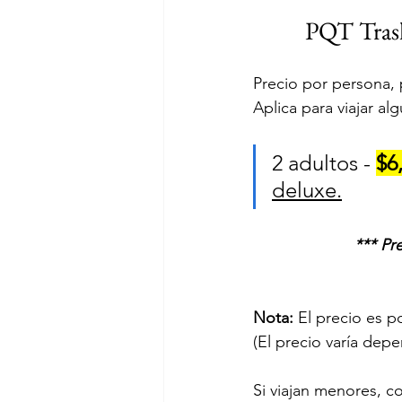
PQT Trasl
Precio por persona, p
Aplica para viajar a
2 adultos - 
$6
deluxe.
*** Pr
Nota:
 El precio es p
(El precio varía dep
Si viajan menores, c