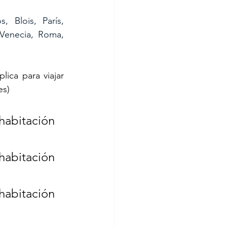
 Blois, París, 
Venecia, Roma, 
ica para viajar 
es)
habitación 
habitación 
abitación 