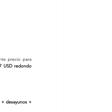
te precio para 
7 USD redondo 
a + desayunos + 