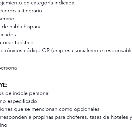
ojamiento en categoría indicada
uerdo a itinerario
nerario
l de habla hispana
dicados
tocar turístico
s electrónicos código QR (empresa socialmente responsabl
persona
YE:
os de índole personal
 no especificado
excursiones que se mencionan como opcionales 
rresponden a propinas para choferes, tasas de hoteles y
ino