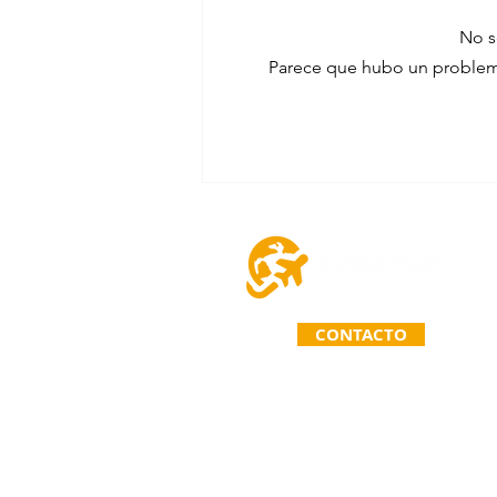
No s
Hotel RIU Lupita
Parece que hubo un problema 
CONTACTO
TELÉFONO: (963) 110 71 67
Primera Calle Norte Poniente 26
C.P. 30020. Comitán de Domíngue