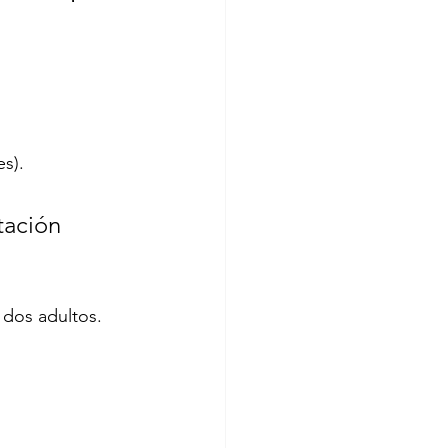
es).
tación 
 dos adultos. 