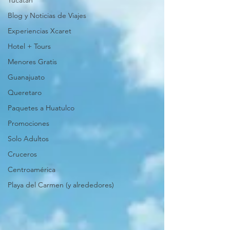
Yucatán
Blog y Noticias de Viajes
Experiencias Xcaret
Hotel + Tours
Menores Gratis
Guanajuato
Queretaro
Paquetes a Huatulco
Promociones
Solo Adultos
Cruceros
Centroamérica
Playa del Carmen (y alrededores)