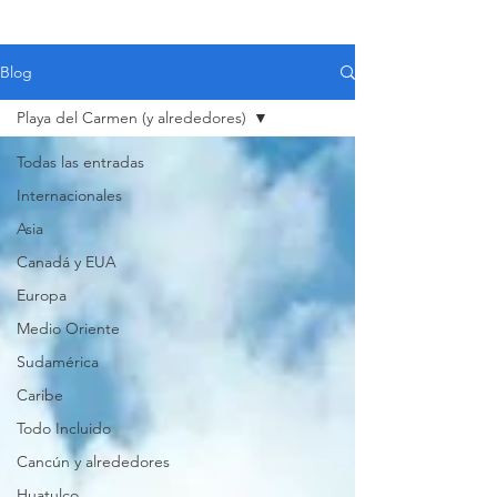
Blog
Playa del Carmen (y alrededores)
Todas las entradas
Internacionales
Asia
Canadá y EUA
Europa
Medio Oriente
Sudamérica
Caribe
Todo Incluido
VIAJES 2027
Cancún y alrededores
Huatulco