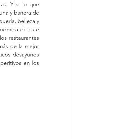
s. Y si lo que 
una y bañera de 
ería, belleza y 
onómica de este 
os restaurantes 
más de la mejor 
icos desayunos 
eritivos en los 