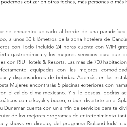
n podemos cotizar en otras fechas, más personas o más 
r se encuentra ubicado al borde de una paradisíaca 
oo, a unos 30 kilómetros de la zona hotelera de Cancún
res con Todo Incluido 24 horas cuenta con WiFi gratu
ferta gastronómica y los mejores servicios para que di
les con RIU Hotels & Resorts. Las más de 700 habitacione
fectamente equipadas con las mejores comodidad
bar y dispensadores de bebidas. Además, en las instala
sta Mujeres encontrarás 5 piscinas exteriores con hamac
con el cálido clima mexicano. Y si lo deseas, podrás acud
cuáticos como kayak y buceo, o bien divertirte en el Spl
iu Dunamar cuenta con un sinfín de servicios para te divi
frutar de los mejores programas de entretenimiento tan
a y shows en directo, del programa RiuLand kids’ club