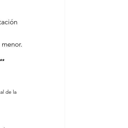
tación 
$4,596 MXN precio total por cada menor.	
**
al de la 