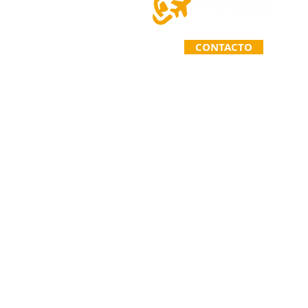
CONTACTO
TELÉFONO: (963) 110 71 67
Primera Calle Norte Poniente 26
C.P. 30020. Comitán de Domíngue
Chiapas. México.