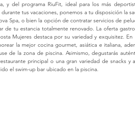
, y del programa RiuFit, ideal para los más deportista
te durante tus vacaciones, ponemos a tu disposición la sa
va Spa, o bien la opción de contratar servicios de peluqu
ar de tu estancia totalmente renovado. La oferta gastr
sta Mujeres destaca por su variedad y exquisitez. En l
orear la mejor cocina gourmet, asiática e italiana, ade
use de la zona de piscina. Asimismo, degustarás autént
restaurante principal o una gran variedad de snacks y ap
uido el swim-up bar ubicado en la piscina.