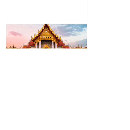
PQT India y Tailandia
Sensacional
17 días / 13 noches desde $3,197 USD
por persona saliendo de Ciudad de
México