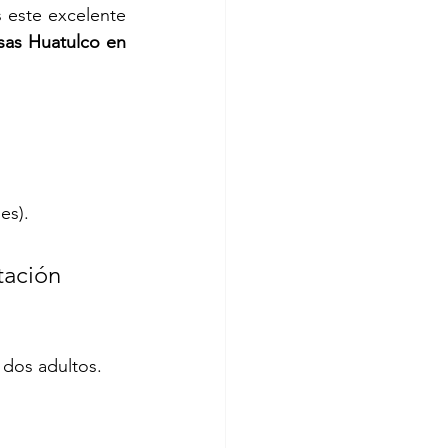
 este excelente 
sas Huatulco en 
es).
tación 
 dos adultos. 