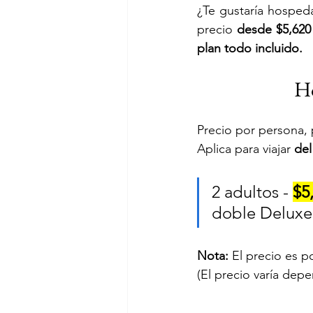
¿Te gustaría hospeda
precio 
desde $5,62
plan todo incluido.
Ho
Precio por persona, p
Aplica para viajar 
del
2 adultos - 
$5
doble Deluxe.
Nota:
 El precio es p
(El precio varía dep