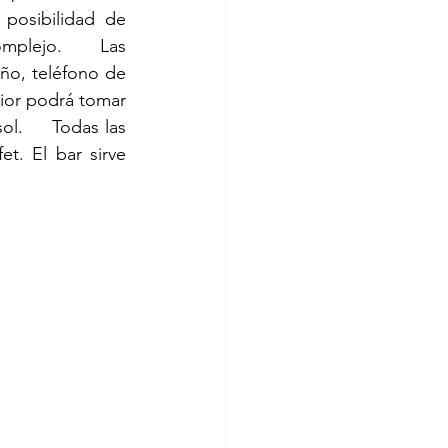
posibilidad de  
mplejo.    Las 
ño, teléfono de 
rior podrá tomar 
l.     Todas las 
. El bar sirve 