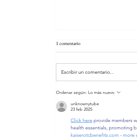
1 comentario
Escribir un comentario...
Hilton Puerto Vallarta, México
Ordenar según:
Lo más nuevo
unknownytube
23 feb 2025
Click here
 provide members wi
health essentials, promoting b
kaiserotcbenefits.com
 - 
more d