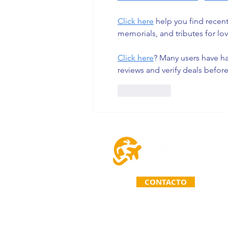
Click here
 help you find recen
memorials, and tributes for lov
Click here
? Many users have ha
reviews and verify deals befor
Me gusta
CONTACTO
TELÉFONO: (963) 110 71 67