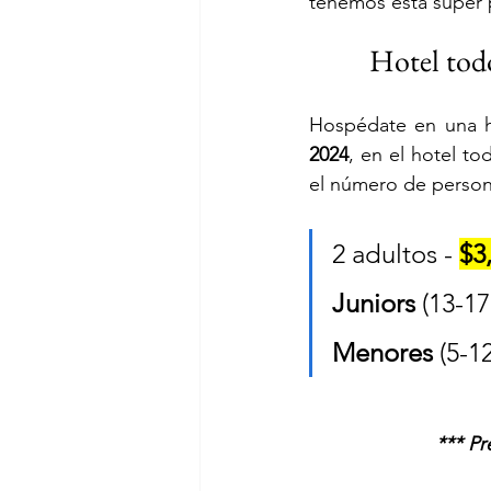
tenemos está súper 
Hotel todo
Hospédate en una h
2024
, en el
hotel to
el número de perso
2 adultos - 
$3
Juniors
 (13-1
Menores
 (5-
 *** P