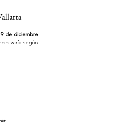
allarta
9 de diciembre 
ecio varía según 
***