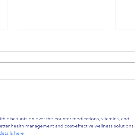
Barce
Sunscape Puerto Vallarta Resort,
Puerto Vallarta, México
th discounts on over-the-counter medications, vitamins, and 
etter health management and cost-effective wellness solutions.
etails here