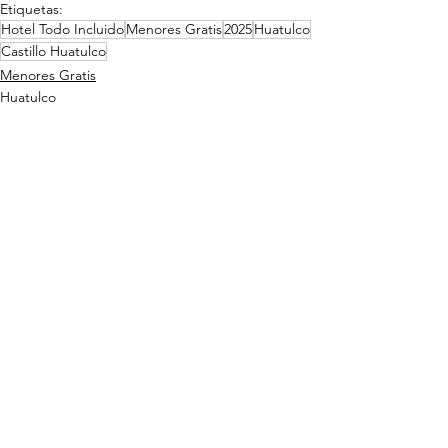
Etiquetas:
Hotel Todo Incluido
Menores Gratis
2025
Huatulco
Castillo Huatulco
Menores Gratis
Huatulco
Promociones
Ver todo
Entradas relacionadas