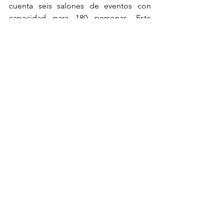
cuenta seis salones de eventos con 
capacidad para 180 personas. Este 
hotel todo incluido también ofrece 
piscina para niños, cancha de tenis, 
teatro y estacionamiento.
Etiquetas:
Hotel Todo Incluido
Huatulco
Park Royal Huatulco
Huatulco
Todo Incluido