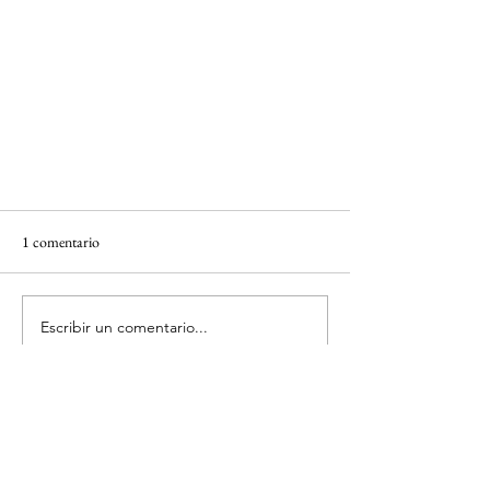
1 comentario
Escribir un comentario...
Lo más nuevo
Iberostar Tucán, Riviera Maya, México
unknownytube
23 feb 2025