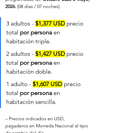
2026.
 (08 días / 07 noches)
3 adultos - 
$1,377 USD
 precio 
total 
por persona
 en 
habitación triple.
2 adultos - 
$1,427 USD
 precio 
total 
por persona
 en 
habitación doble.
1 adulto - 
$1,607 USD
 precio 
total 
por persona
 en 
habitación sencilla.
– Precios indicados en USD, 
pagaderos en Moneda Nacional al tipo 
de cambio del día.