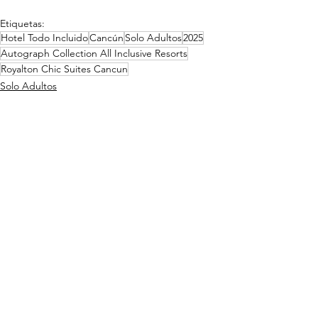
Etiquetas:
Hotel Todo Incluido
Cancún
Solo Adultos
2025
Autograph Collection All Inclusive Resorts
Royalton Chic Suites Cancun
Solo Adultos
Cancún y alrededores
Todo Incluido
Ver todo
Entradas relacionadas