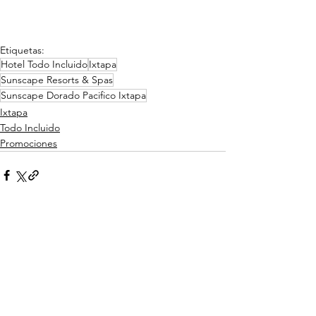
Etiquetas:
Hotel Todo Incluido
Ixtapa
Sunscape Resorts & Spas
Sunscape Dorado Pacifico Ixtapa
Ixtapa
Todo Incluido
Promociones
Ver todo
Entradas relacionadas