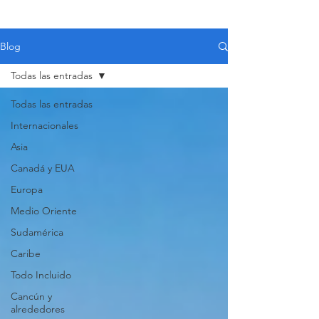
Blog
Todas las entradas
Todas las entradas
Internacionales
Asia
Canadá y EUA
Europa
Medio Oriente
Sudamérica
Caribe
Todo Incluido
VIAJES 2027
Cancún y
alrededores