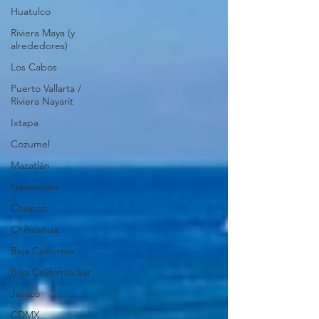
Huatulco
Riviera Maya (y
alrededores)
Los Cabos
Puerto Vallarta /
Riviera Nayarit
Ixtapa
Cozumel
Mazatlán
Nacionales
Chiapas
Chihuahua
Baja California
Baja California Sur
Jalisco
CDMX