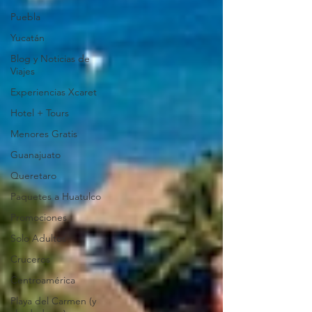
Puebla
Yucatán
Blog y Noticias de
Viajes
Experiencias Xcaret
Hotel + Tours
Menores Gratis
Guanajuato
Queretaro
Paquetes a Huatulco
Promociones
Solo Adultos
Cruceros
Centroamérica
Playa del Carmen (y