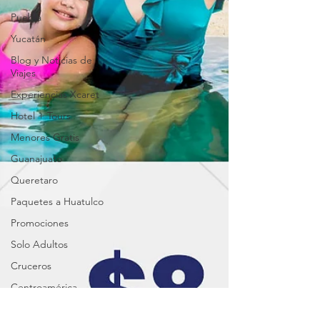
Puebla
Yucatán
Blog y Noticias de
Viajes
Experiencias Xcaret
Hotel + Tours
Menores Gratis
Guanajuato
Queretaro
Paquetes a Huatulco
Promociones
Solo Adultos
Cruceros
Centroamérica
Playa del Carmen (y