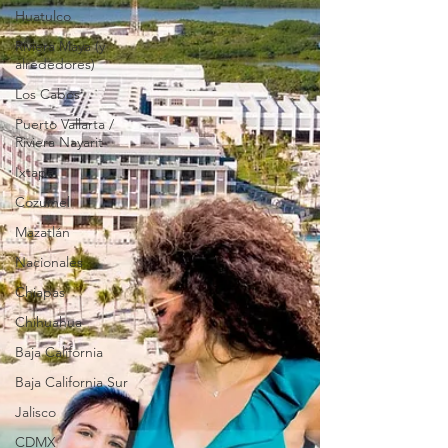
Huatulco
Riviera Maya (y
alrededores)
Los Cabos
Puerto Vallarta /
Riviera Nayarit
Ixtapa
Cozumel
Mazatlán
Nacionales
Chiapas
Chihuahua
Baja California
Baja California Sur
Jalisco
CDMX