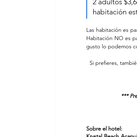
2 adultos $3,
habitación es
Las habitación es par
Habitación NO es pa
gusto lo podemos co
Si prefieres, tambi
*** Pr
Sobre el hotel:
Krystal Beach Acapu