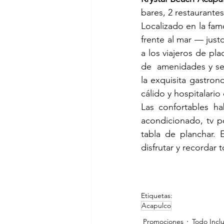
bares, 2 restaurante
Localizado en la fa
frente al mar — just
a los viajeros de pla
de  amenidades y se
la exquisita gastron
cálido y hospitalari
Las confortables h
acondicionado, tv p
tabla de planchar. 
disfrutar y recordar t
Etiquetas:
Acapulco
Promociones
Todo Incl