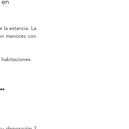
 en 
 la estancia. La 
on menores con 
 habitaciones. 
**
u disposición 2 