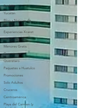
Puebla
Yucatán
Blog y Noticias de
Viajes
Experiencias Xcaret
Hotel + Tours
Menores Gratis
Guanajuato
Queretaro
Paquetes a Huatulco
Promociones
Solo Adultos
Cruceros
Centroamérica
Playa del Carmen (y