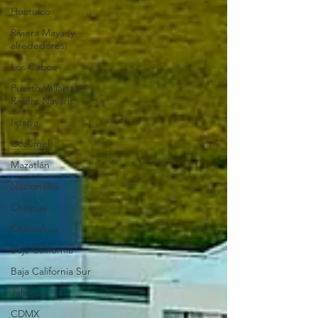
Huatulco
Riviera Maya (y
alrededores)
Los Cabos
Puerto Vallarta /
Riviera Nayarit
Ixtapa
Cozumel
Mazatlán
Nacionales
Chiapas
Chihuahua
Baja California
Baja California Sur
Jalisco
CDMX