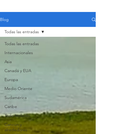
Blog
Todas las entradas
Todas las entradas
Internacionales
Asia
Canadá y EUA
Europa
Medio Oriente
Sudamérica
Caribe
Todo Incluido
VIAJES 2027
Cancún y
alrededores